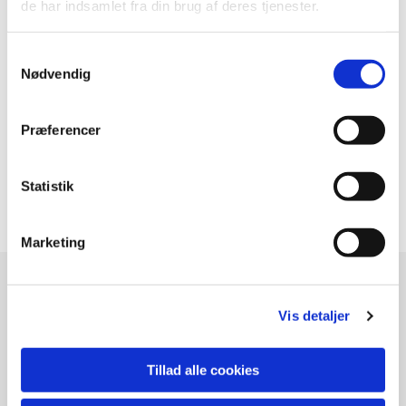
de har indsamlet fra din brug af deres tjenester.
Samtykkevalg
Nødvendig
Præferencer
Transformation, 80 x 100 cm., 4900 kr.
Statistik
Marketing
ANNE GRY ANDERSEN
Hammervej 16 , Østby,
Vis detaljer
DK - 4050 Skibby
Tillad alle cookies
Åbningstider / Open :