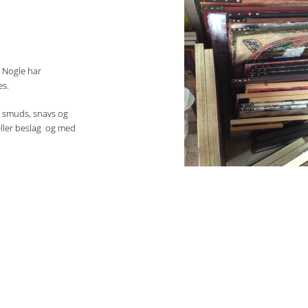
. Nogle har
es.
d smuds, snavs og
eller beslag og med