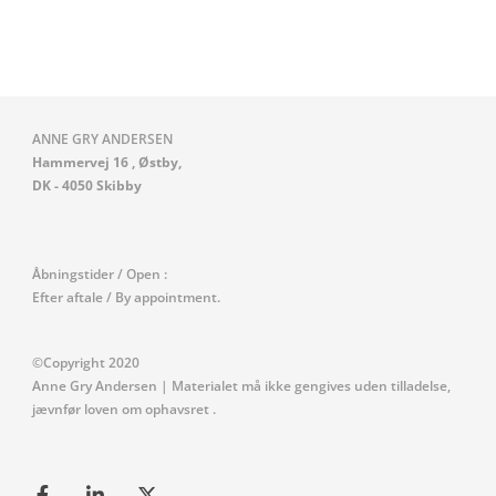
ANNE GRY ANDERSEN
Hammervej 16 , Østby,
DK - 4050 Skibby
Åbningstider / Open :
Efter aftale / By appointment.
©Copyright
2020
Anne Gry Andersen
| Materialet må ikke gengives uden tilladelse,
jævnfør loven om ophavsret .