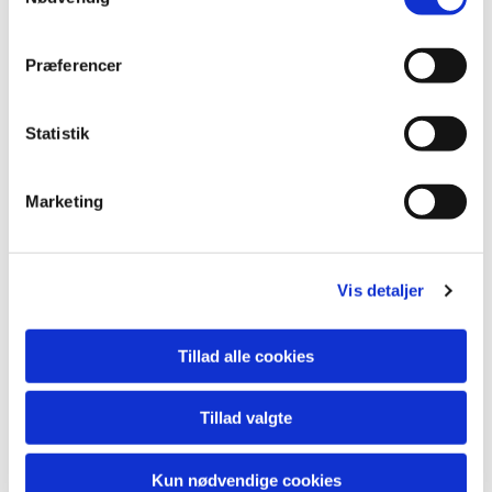
Præferencer
Statistik
Unika akryl figur på 425g/m2 akvarelpapir.A4 format. Indrammet 750 kr.
Marketing
Vis detaljer
Tillad alle cookies
Tillad valgte
Kun nødvendige cookies