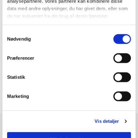
analysepartnere. Vores partnere kan kombinere disse
data med andre oplysninger, du har givet dem, eller som
de har indsamlet fra din brug af deres tjenester.
Samtykkevalg
Nødvendig
Præferencer
Statistik
Planet Lesson. 100 x 100 cm. 7900 kr.
Marketing
Vis detaljer
ANNE GRY ANDERSEN
Hammervej 16 , Østby,