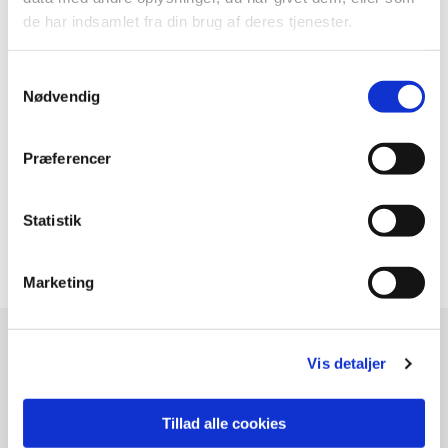
de har indsamlet fra din brug af deres tjenester.
Samtykkevalg
Nødvendig
Præferencer
Statistik
Marketing
ANNE GRY ANDERSEN
Vis detaljer
Hammervej 16 , Østby,
DK - 4050 Skibby
Tillad alle cookies