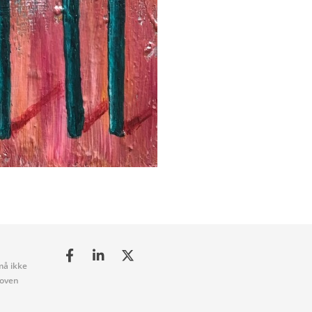
må ikke
loven