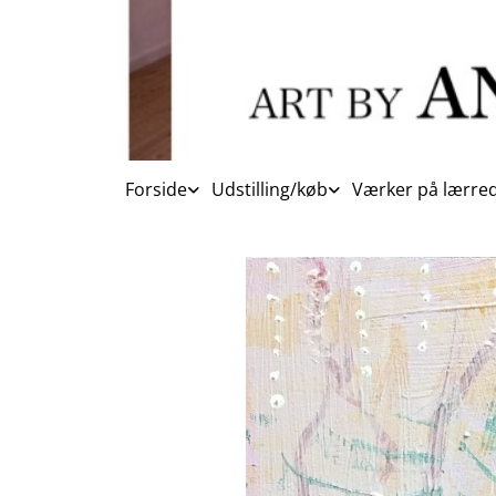
Forside
Udstilling/køb
Værker på lærred