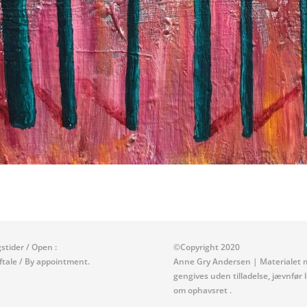
stider / Open :
©Copyright
2020
aftale / By appointment.
Anne Gry Andersen
| Materialet 
gengives uden tilladelse, jævnfør 
om ophavsret .