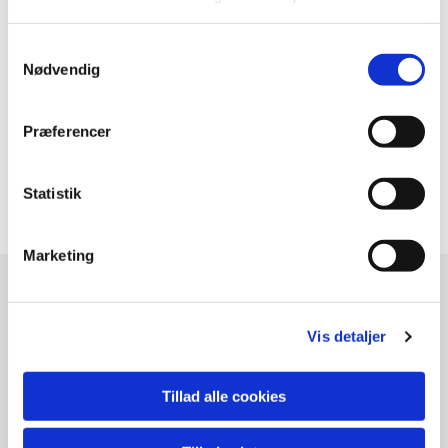
Samtykkevalg
Nødvendig
Præferencer
Marchè Ouvert, 60 x 80 cm., 3500 kr.
Statistik
Marketing
ANNE GRY ANDERSEN
Hammervej 16 , Østby,
DK - 4050 Skibby
Vis detaljer
Tillad alle cookies
Åbningstider / Open :
Efter aftale / By appointment.