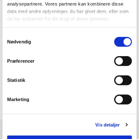
analysepartnere. Vores partnere kan kombinere disse
data med andre oplysninger, du har givet dem, eller som
de har indsamlet fra din brug af deres tjenester.
Samtykkevalg
Nødvendig
Præferencer
Statistik
Gennemsigt, 50 x 50 cm., Leveres i cremefarvet svæveramme. Pris 1500
kr.
Marketing
Vis detaljer
ANNE GRY ANDERSEN
Hammervej 16 , Østby,