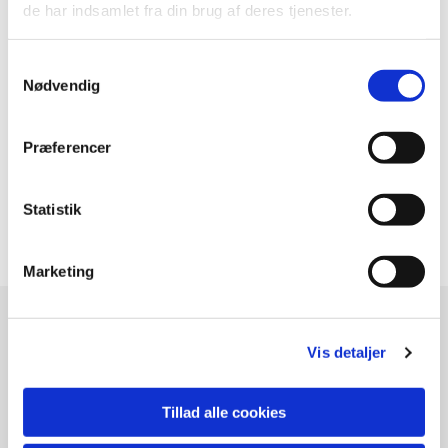
de har indsamlet fra din brug af deres tjenester.
Samtykkevalg
Nødvendig
Præferencer
Free Nature III, 80 x 100 cm.
Statistik
Marketing
ANNE GRY ANDERSEN
Hammervej 16 , Østby,
Vis detaljer
DK - 4050 Skibby
Tillad alle cookies
Åbningstider / Open :