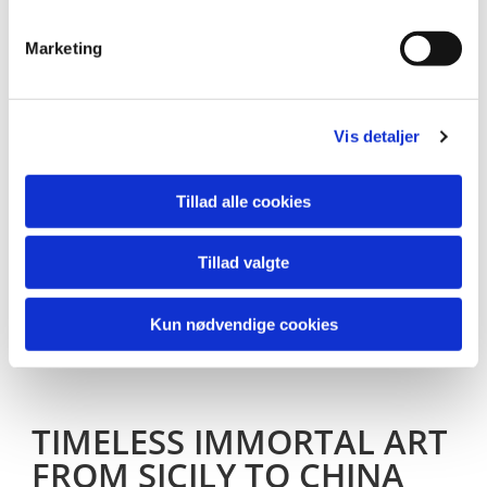
Marketing
Så er jeg publiceret i franske “Circle Foundation for the Arts “ 18.
kunst-magasin, “CIRCLE SPOTLIGHT “
Se hele magasinet her :
https://circle-arts.com/spotlight-18/
Vis detaljer
Tillad alle cookies
Tillad valgte
Kun nødvendige cookies
TIMELESS IMMORTAL ART
FROM SICILY TO CHINA