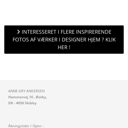
INTERESSERET I FLERE INSPIRERENDE
FOTOS AF VÆRKER I DESIGNER HJEM ? KLIK
HER !
ANNE GRY ANDERSEN
Hammervej 16 , Østby,
DK - 4050 Skibby
Åbningstider / Open :